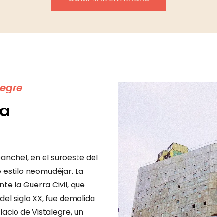
legre
da
anchel, en el suroeste del
 estilo neomudéjar.​ La
te la Guerra Civil, que
el siglo XX, fue demolida
lacio de Vistalegre, un