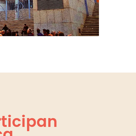
rticipan
ca