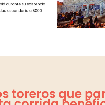
bió durante su existencia
idad ascendería a 8000
os toreros que pa
ta corrida benéfi